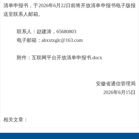
清单申报书，于
2026年6月2
2
日前将开放清单申报书电子版报
送至联系人邮箱。
联系人：赵建涛，
6
5680803
电子邮箱：
ahxxtxglc@163.com
附件：互联网平台开放清单申报书.docx
安徽省通信管理局
2
026年
6月1
5日
相关文章：