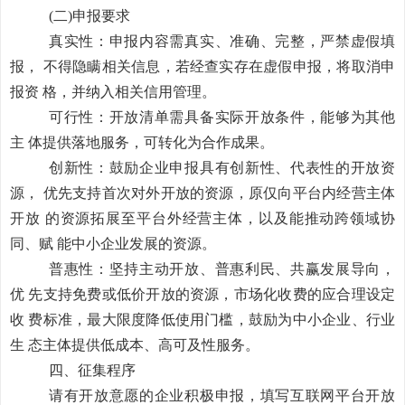
(二)申报要求
真实性：申报内容需真实、准确、完整，严禁虚假填
报， 不得隐瞒相关信息，若经查实存在虚假申报，将取消申
报资 格，并纳入相关信用管理。
可行性：开放清单需具备实际开放条件，能够为其他
主 体提供落地服务，可转化为合作成果。
创新性：鼓励企业申报具有创新性、代表性的开放资
源， 优先支持首次对外开放的资源，原仅向平台内经营主体
开放 的资源拓展至平台外经营主体，以及能推动跨领域协
同、赋 能中小企业发展的资源。
普惠性：坚持主动开放、普惠利民、共赢发展导向，
优 先支持免费或低价开放的资源，市场化收费的应合理设定
收 费标准，最大限度降低使用门槛，鼓励为中小企业、行业
生 态主体提供低成本、高可及性服务。
四、
征集
程序
请有开放意愿的企业积极申报，填写
互联网平台开放