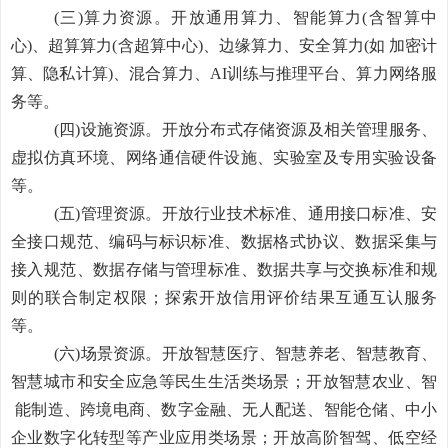
(三)算力资源。
开放通用算力、智能算力(含智算中
心)、超算算力(含超算中心)、边缘算力、安全算力(如 加密计
算、隐私计算)、混合算力、AI训练与推理平台、算力网络服
务等。
(四)设施资源。
开放分布式存储资源及相关管理服务、
虚拟仿真环境、网络通信硬件设施、实验室及专用实验设备
等。
(五)管理资源。
开放行业技术标准、通用接口标准、安
全接口规范、编码与标识标准、数据格式协议、数据采集与
接入规范、数据存储与管理标准、数据共享与交换标准和规
则的联合制定权限；探索开放信用评价结果互通互认服务
等。
(六)场景资源。
开放智慧医疗、智慧养老、智慧教育、
智慧城市和安全应急等民生生活类场景；开放智慧农业、智
能制造、跨境电商、数字金融、无人配送、智能仓储、中小
企业数字化转型等产业应用类场景；开放高阶智驾、低空经