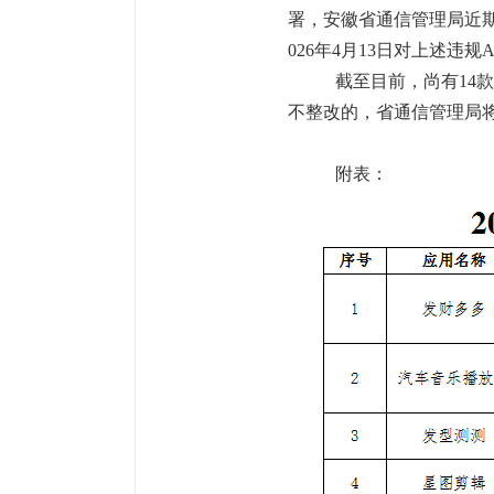
署，安徽省通信管理局近期
02
6
年
4
月
13
日对上述违规
截至目前，尚有
14
款
不整改的，省通信管理局
附表：