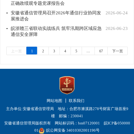
正确政绩观专题党课报告会
安徽省通信管理局召开2026年通信行业协同发
2026-06-24
展推进会
皖浙赣三省联动实战练兵 筑牢汛期跨区域应急
2026-06-23
通信安全屏障
上一页
1
2
3
4
5
…
67
下一页
网站地图
联系我们
主办单位:安徽省通信管理局 地址：合肥市濉溪路278号财富广场首座9
楼 邮编：230041
安徽省通信管理局版权所有 网站标识码：bm07120001
皖ICP备050000
01
皖公网安备 34010302001196号