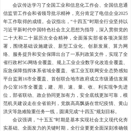
会议传达学习了全国工业和信息化工作会、全国信息通
信监管工作会和省领导批示精神，充分肯定了电信企业
2025
年工作取得的成绩。会议指出，“十四五”时期全行业坚持以
习近平新时代中国特色社会主义思想为指导，深入贯彻党的
二十大和二十届历次全会精神，全面落实部省各项决策部
署，围绕基础设施建设、新型工业化、创新发展、算力网
络、服务提升和安全保障出台了一系列政策文件，实现了全
省行政村
5G
网络全覆盖、规上工业企业数字化改造全覆盖、
应急保障指挥体系省域全覆盖、省工业互联网安全态势感知
平台监测
16
市全覆盖、首创联合地市政府成立市级通信发展
办公室
16
市全覆盖，建、用、速、量、收、利实现争先进
位，部省联动、政企协同更加有力，安全底线更加可靠，模
范机关建设走在全省前列，党旗高高飘扬在世纪疫情、黄山
洪灾等急难险重任务一线，圆满完成“十四五”规划目标。
会议强调，“十五五”时期是基本实现社会主义现代化夯
实基础、全面发力的关键时期，全行业要更全面深刻准确领