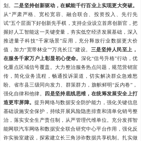
划。
二是坚持创新驱动，在赋能千行百业上实现更大突破。
从“严肃严格、宽松宽容、融合联合、投资投入、先行先
试”五个层面下好创新先手棋，支持企业设立首席创新官，把
握好人工智能这一关键变量，夯实低空经济发展基础，深入
推进量子科技“千家场景”应用，充分释放行业数据更大价
值，加力“宽带林业”“万兆长江”建设。
三是坚持人民至上，
在服务千家万户上彰显初心使命。
深化“信号升格”行动，优
化重点区域信号覆盖。大力整治服务热点问题，规范营销宣
传，简化业务流程，畅通投诉渠道，切实解决群众急难愁
盼。省市县三级同向发力、群策群力，旗帜鲜明“反内卷”，
强化自律和他律。
四是坚持底线思维，在统筹发展安全上打
造更牢屏障。
提升网络与数据安全防护能力，强化关键信息
基础设施安全保护，持续开展风险隐患排查和清单化销号整
治，落实安全生产责任制，从严管理代维单位。充分发挥智
能网联汽车网络和数据安全联合研究中心平台作用，强化反
诈实验室建设，探索建立长三角涉诈数据共享机制。扎实做