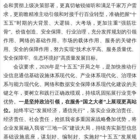
会和贯彻上级决策部署，更真切敏锐倾听和满足千家万户需
求，更前瞻精准主动引领和对接千行百业转型，准确把握“十
五五”时期的大背景、大逻辑、大考场，更加注重“强筋壮
骨”、价值创造、安全保障、行业治理，充分发挥规划的引领
作用、网络的基础作用、市场的载体作用、服务的关键作
用、安全的保障作用，努力实现“技术水平高、服务质量优、
安全保障牢、生态环境好”高质量发展目标。
会议要求，
2026
年是“十五五”开局之年，是加快推动行
业信息通信基础设施体系现代化、产业体系现代化、治理体
系与能力现代化、网络和数据安全保障体系现代化建设的关
键之年，要树立和践行正确政绩观，持续巩固拓展行业竞争
优势。
一是坚持政治引领，在服务“国之大者”上展现更高站
位。
始终牢记“发展经济，通信先行”，落实企业政治责任、
经济责任、社会责任，抢抓我省多重国家战略叠加优势，将
企业发展融入我省“三地一区”建设大局，持续夯实新型信息
基础设施底座，谋划好、编制好、实施好“十五五”发展规