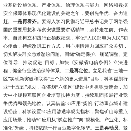
业基础设施体系、产业体系、治理体系与能力、网络和数据
安全保障体系现代化建设的关键之年，要创先争优、奋力追
赶。
一是再看齐。
要深入学习贯彻习近平总书记关于网络强
国的重要思想和考察安徽重要讲话精神，坚持走在前、作表
率。自觉树立和践行正确政绩观，牢记“人民邮电为人民”初
心使命，持续改进工作方式，用心用情用力回应群众关切，
切实解决群众急难愁盼问题。围绕“确定保护、规范调整、定
位引导、推动促进”目标，加快《安徽省电信条例》立法进
程，健全行业法治保障体系。
二是再定位。
立足我省“三地一
区”实现新突破和取得“三个新的更大进展”目标，科学谋划行
业“十五五”规划，在谋划“六张网”建设中勇担职责使命，加
大中小规模互联网企业培育扶持力度，持续巩固拓展行业竞
争优势和领先地位。认真借鉴5G应用“扬帆”行动重点城市建
设经验，
科学设置5G应用渗透率规划指标，
聚焦矿山等重点
应用场景，推动
5G应用从“试点推广”向“规模化、产业化、标
准化”升级，持续赋能千行百业数字化转型。
三是再动员。
紧