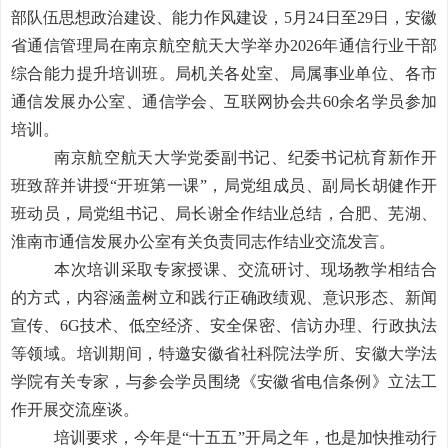
部队伍思想政治建设、能力作风建设，
5月24日至29日，
安徽
省通信管理局
在南京航空航天大学
举办2026年通信行业干部
综合能力提升培训班
。
局机关各处室、局属事业单位、各市
通信发展办公室、通信学会
、互联网
协会共60余名学员参加
培训。
南京航空航天大学党委副书记、纪委书记杭育新作
开
班
致辞
并讲授“
开班第一课
”，
局党组成员、副局长胡健作
开
班
动员
，局党组书记、局长谢全作结业总结，合肥、芜湖、
淮南市
通信发展办公室
有关负责同志作结业交流发言。
本次培训采取专
家
授课、交流研讨、现场
教
学相结合
的方式，内容涵盖
树立和践行正确政绩观、意识形态、
新闻
宣传、6G技术、
低空经济、
安全保密、信访办理、行政执法
等
领域。培训期间，特邀安徽省社科院法学所、安徽大学法
学院有关专家，与参会学员围绕《安徽省电信条例》立法工
作开展交流座谈。
培训要求，今年是“十五五”开局之年，也是加快推动行