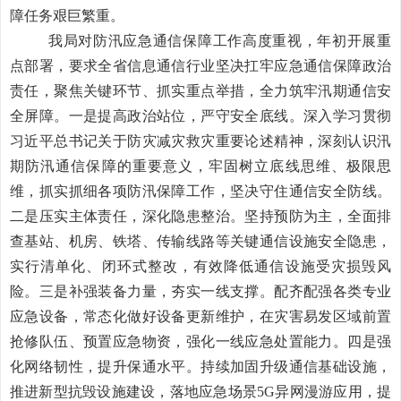
障任务艰巨繁重。
我局对防汛应急通信保障工作高度重视，年初开展重
点部署，要求全省信息通信行业坚决扛牢应急通信保障政治
责任，聚焦关键环节、抓实重点举措，全力筑牢汛期通信安
全屏障。
一是提高政治站位，严守安全底线。
深入学习贯彻
习近平总书记关于防灾减灾救灾重要论述精神，深刻认识汛
期防汛通信保障的重要意义，牢固树立底线思维、极限思
维，抓实抓细各项防汛保障工作，坚决守住通信安全防线。
二是压实主体责任，深化隐患整治。
坚持预防为主，全面排
查基站、机房、铁塔、传输线路等关键通信设施安全隐患，
实行清单化、闭环式整改，有效降低通信设施受灾损毁风
险。
三是补强装备力量，夯实一线支撑。
配齐配强各类专业
应急设备，常态化做好设备更新维护，在灾害易发区域前置
抢修队伍、预置应急物资，强化一线应急处置能力。
四是强
化网络韧性，提升保通水平。
持续加固升级通信基础设施，
推进新型抗毁设施建设，落地应急场景5G异网漫游应用，提