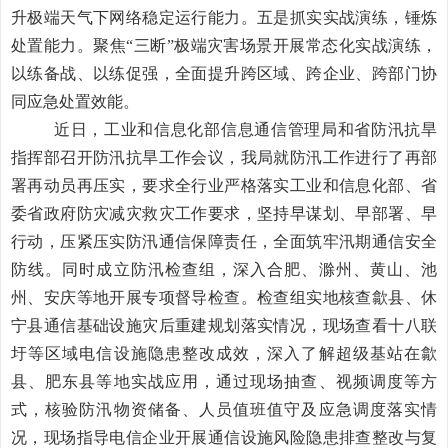
升极端天气下网络稳定运行能力。
五是抓实实战演练，锤炼
处置能力。
聚焦“三断”极端灾害场景开展常态化实战演练，
以练备战、以练促强，全面提升跨区域、跨企业、跨部门协
同应急处置效能。
近日，
工业和信息化部信息通信管理局和省防汛抗旱
指挥部召开防汛抗旱工作会议，我局就防汛工作进行了再部
署再动员再压实，要求全行业严格落实工业和信息化部、省
委省政府防灾减灾救灾工作要求，坚持早谋划、早部署、早
行动，压紧压实防汛通信保障责任，全面筑牢汛期通信安全
防线。同时
成立防汛检查组，深入
合肥、滁州、黄山、池
州、安庆等地开展专项督导检查。检查组实地核查歙县、休
宁县通信基础设施灾后重建规划落实情况，现场查看十八联
圩等区域电信设施隐患整改成效，深入了解超级基站在歙
县、肥东县等地实战应用，通过现场抽查、视频调度等方
式，核验防汛物资储备、人员值班值守及应急调度落实情
况，现场指导电信企业开展通信设施风险隐患排查整改与复