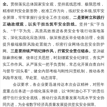
全。
贯彻落实总体国家安全观，坚持底线思维、极限思维，
精准研判安全新形势，
校准工作方向，练好安全本领,筑牢安
全屏障，牢牢掌握行业安全工作主动权。
二是要
树立和践行
正确政绩观，以实干担当筑牢安全防线。
坚持“实”字当
头、“干”字为先，高质高效推进各类安全专项行动落地落
实，深化实战化应急演练，纵深推进反诈全链条治理，全面
提升极端极限风险处置能力，织密行业网络信息安全防护
网。
三是要持续严明纪律作风，拧紧安全责任链条。
坚决破
除麻痹松懈、侥幸过关思想，时刻
绷紧安全纪律弦，夯实严
实工作作风。从严落实一把手负责制，
常态化开展自查自纠
与督导“回头看”，健全内部考核与刚性问责机制，推动各类
风险早发现、早处置、动态清零。
会议要求，
各企业要迅速传达本次会议精神，对照年
度重点任务进一步细化落实举措，以“时时放心不下”的责任
感守住行业安全底线，推动行业高质量发展与高水平安全协
同共进，为全省数字经济高质量发展提供坚实安全保障
。