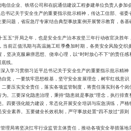
础电信企业、铁塔公司和在皖通信建设工程参建单位负责人参加
平总书记关于安全生产的重要指示批示精神，传达工信部、省委
主要问题，省应急厅专家结合典型事故案例开展警示教育，
各基
十五五”开局之年，也是安全生产治本攻坚三年行动收官决胜年
，当前正值汛期与高温施工旺季叠加时期，各类安全风险交织
醒，坚决克服麻痹思想、侥幸心理，以“时时放心不下”的责任感
展底线。
要深入学习贯彻习近平总书记关于安全生产的重要指示批示精神
动自觉
，一要筑牢思想根基，坚守安全发展理念，树牢红线意识
。二要压实安全责任，落实各项监管制度，将责任落实到各个岗
行为。三要深化隐患治理，秉持“隐患就是事故”理念，执行排查
患。四要强化能力建设，常态化开展安全培训与应急演练，严格
员安全素养。五要健全长效机制，严守事故处置“四不放过”原则
。
信管理局将坚决扛牢行业监管主体责任，推动各项安全举措落地