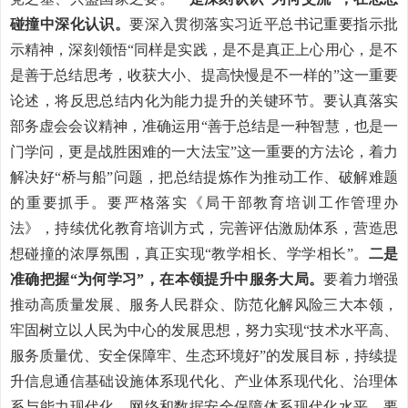
碰撞中深化认识。
要深入贯彻落实习近平总书记重要指示
批
示精神，深刻领悟“同样是实践，是不是真正上心用心，是不
是善于总结思考，收获大小、提高快慢是不一样的”这一重要
论述，将反思总结内化为能力提升的关键环节。要认真落实
部务虚会会议精神，准确运用“善于总结是一种智慧，也是一
门学问，更是战胜困难的一大法宝”这一重要的方法论，着力
解决好“桥与船”问题，把总结提炼作为推动工作、破解难题
的重要抓手。要严格落实《局干部教育培训工作管理办
法》，持续优化教育培训方式，完善评估激励体系，营造思
想碰撞的浓厚氛围，真正实现“教学相长、学学相长”。
二是
准确把握“为何学习”，在本领提升中服务大局。
要着力增强
推动高质量发展、服务人民群众、防范化解风险三大本领，
牢固树立以人民为中心的发展思想，努力实现“技术水平高、
服务质量优、安全保障牢、生态环境好”的发展目标，持续提
升信息通信基础设施体系现代化、产业体系现代化、治理体
系与能力现代化、网络和数据安全保障体系现代化水平。要