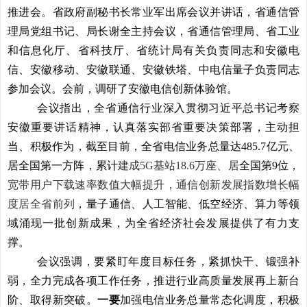
推进会。省政府副秘书长常业军出席会议并讲话，省通信管
理局党组书记、局长谢全主持会议，省通信管理局、省工业
和信息化厅、省科技厅、省统计局有关负责同志和安徽电
信、安徽移动、安徽联通、安徽铁塔、中电信量子负责同志
参加会议。会前，调研了安徽电信创新体验馆。
会议指出，全省通信行业深入贯彻习近平总书记考察
安徽重要讲话精神，认真落实部省重要决策部署，主动担
当、积极作为，截至目前，全省电信业务总量达485.7亿元、
居全国第一方阵，累计
建成5G基站18.6万座、居
全国第9位，
宽带用户下载速率数值大幅提升，通信创新发展指数增长幅
度居全省前列
，量子通信、人工智能、低空经济、算力等领
域涌现一批创新成果，为全省经济社会发展提供了有力支
撑。
会议强调，要紧盯年度目标任务，紧抓快干、锻强补
弱，全力完成各项工作任务，推进行业高质量发展再上新台
阶、取得新突破。
一要
加强电信业务总量常态化调度，积极