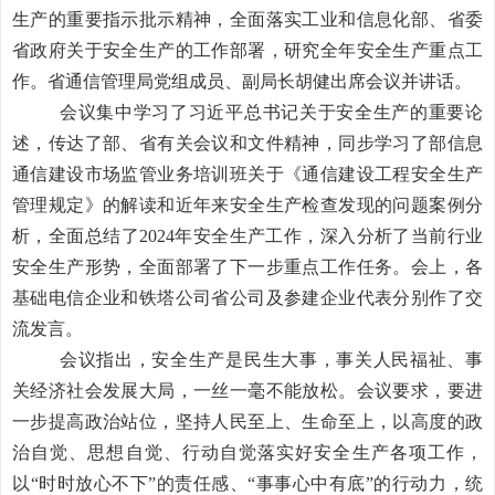
生产的重要指示批示精神，全面落实工业和信息化部、省委
省政府关于安全生产的工作部署，研究全年安全生产重点工
作。省通信管理局党组成员、副局长胡健出席会议并讲话。
会议集中学习了习近平总书记关于安全生产的重要论
述，传达了部、省有关会议和文件精神，同步学习了部信息
通信
建设市场监管业务培训班
关于《通信建设工程安全生产
管理规定》的解读和近年来安全生产检查发现
的问题
案例
分
析
，全面总结了2024年安全生产工作，深入分析了当前行业
安全生产形势，全面部署了下一步重点工作任务。会上，
各
基础电信企业
和
铁塔公司省公司
及
参建企业代表
分别作了交
流发言。
会议指出，安全生产是
民生大事，事关人民福祉、事
关经济社会发展大局，一丝一毫不能放松
。会议要求，要进
一步提高政治站位，坚持人民至上、生命至上，以高度
的政
治自觉、思想自觉、行动自觉落实好安全生产各项工作
，
以“时时
放心不下
”的
责任感、
“
事事心中有底
”
的
行动力，统