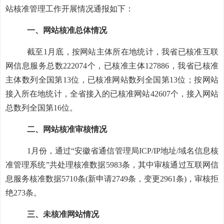
站
核准
管理工作开展情况通报如下：
一、网站
核准
总体情况
截至
1
月底，按网站主体所在地统计，我省已
核准
互联
网信息服务总数
222074个，已
核准
主体
127886
，我省已
核准
主体数列全国第
13位，已
核准
网站数列全国第
1
3
位；按网站
接入所在地统计，全省接入的已
核准
网站
42607
个，接入网站
总数列全国第
1
6
位。
二、网站
核准
审核情况
1
月份，通过
“安徽省通信管理局ICP/IP地址/域名信息
核
准
管理系统
”共处理
核准
数据
5983
条，其中审核通过互联网信
息服务
核准
数据
5710
条
(新申请
2749条，变更2961
条
)，审核拒
绝
273
条。
三、未核准网站情况