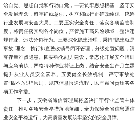
治自觉、
思想自觉
和
行动自觉
，一要筑牢思想根基，坚守安
全发展理念，树牢红线意识，树立和践行正确政绩观，统筹
行业发展与安全大局。二要压实安全责任，落实各项监管制
度，将责任落实到各个岗位，严管施工高风险领域，整治违
规作业、违法分包行为。三要深化隐患治理，秉持“隐患就是
事故”理念，执行排查整改销号闭环管理，分级处置问题，清
零存量难点隐患。四要强化能力建设，常态化开展安全培训
与应急演练，严格特种作业持证上岗，结合安全生产月主题
提升从业人员安全素养。五要健全长效机制，严守事故处
置“四不放过”原则，规范信息报送流程，以严肃问责压实各
项工作举措。
下一步，安徽省通信管理局将坚决扛牢行业监管主体
责任，推动各项安全举措落地落细，全力保障全省信息通信
业安全平稳运行，为高质量发展筑牢坚实的安全屏障。