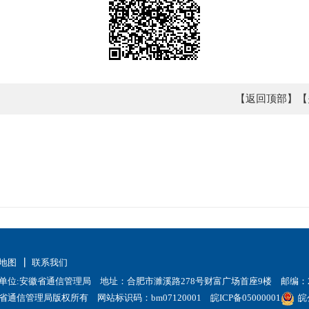
【返回顶部】
【
地图
联系我们
单位:安徽省通信管理局 地址：合肥市濉溪路278号财富广场首座9楼 邮编：23
省通信管理局版权所有 网站标识码：bm07120001
皖ICP备05000001
皖