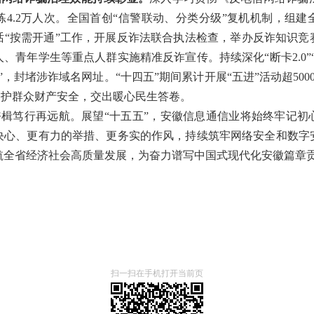
练4
.2万人次。
全国首创“信警联动、分类
分级
”复机机制，
组建
话“按需开通”工作，开展
反诈法联合执法检查，举办反诈知识竞
人、青年学生等重点人群实施精准反诈宣传。持续
深化“断卡2.
”，封堵涉诈域名网址。“十四五”期间累计开展“五进”活动超500
措守护群众财产安全，交出暖心民生答卷。
楫笃行再远航。展望“十五五”，安徽信息通信业将始终牢记初
决心、更有力的举措、更务实的作风，持续筑牢网络安全和数字
航全省经济社会高质量发展，为奋力谱写中国式现代化安徽篇章
扫一扫在手机打开当前页