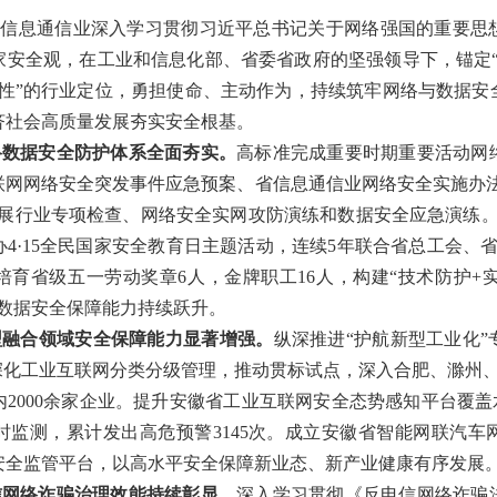
徽信息通信业深入学习贯彻习近平总书记关于网络强国的重要思
家安全观
，
在工业和信息化部、省委省政府的坚强领导下，锚定
性”的行业定位，
勇担使命、主动作为，持续筑牢网络与数据安
济社会高质量发展夯实安全根基。
络数据安全防护体系全面夯实。
高标准完成
重要
时期重要活动
网
联网网络安全突发事件应急预案、省信息通信业网络安全实施办
开展行业专项检查、网络安全实网攻防演练和数据安全应急演练。
4·15全民国家安全教育日主题活动，连续5年联合省总工会、
育省级五一劳动奖章6人，金牌职工16人，构建“技术防护+
与数据安全保障能力持续跃升。
型融合领域安全保障能力显著增强。
纵深推进“护航新型工业化”
深化工业互联网分类分级管理，推动贯标试点，深入合肥、滁州
内
2000
余家企业。提升安徽省工业互联网安全
态势感知平台覆盖水
监测，累计发出高危预警3145次。
成立
安徽省智能网联汽车
安全监管平台，
以高水平安全保障新业态、新产业健康
有序
发展
信网络诈骗治理效能持续彰显。
深入学习贯彻《反电信网络诈骗