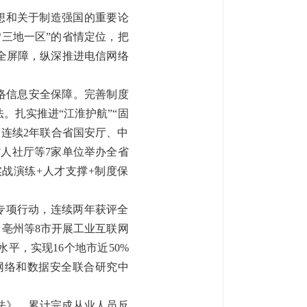
想和关于制造强国的重要论
“三地一区”的省情定位，把
全屏障，纵深推进电信网络
络
信息
安全保障。
完善制度
法。
扎实推进“江淮护航”“固
连续2年联合省国安厅、中
省人社厅等7家单位举办全省
实战演练+人才支撑+制度保
专项行动，
连续两年获评全
、亳州等
8市开展工业互联网
平，实现16个地市近50%
网络和数据安全联合研究中
。
法》
，
累计完成从业人员反