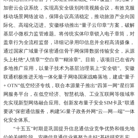
加密云会议系统，实现高安全级别跨境视频会议，有效克服
移动场景网络波动，保障会议高清稳定，推动旅游产业向国
际化、高端化迈进。
安徽移动推出“量子云印章”方案，破解
基层小微权力监管难题。将传统实体印章锁入电子章筒，对
盖章行为全流程监督，详细记录用印信息并全程高清摄像，
通过国家广域量子保密通信骨干网保障数据传输安全，从源
头上杜绝“人情章”“空白章”“糊涂章”。目前，该项目已在省内
多地推广应用，以量子技术为基层治理装上“安全锁”。
安徽
联通积极推进天地一体化量子网络国家战略落地，建成“量子
+ OTN
”低空经济专线，联合本源量子推出“四算一网”星衍算
网服务平台，在低空经济、智慧机场、工业互联网等领域率
先实现新型网络融合应用。创新发布量子安全
SIM
卡及“联通
要谈”保密通信服务，构建
5G
量子政务外网“云—网—端”一体
化安全体系。
“十五五”时期是巩固提升信息通信业竞争优势和领先地
位的关键阶段。安徽信息通信业将努力走好“基础研究扎实、