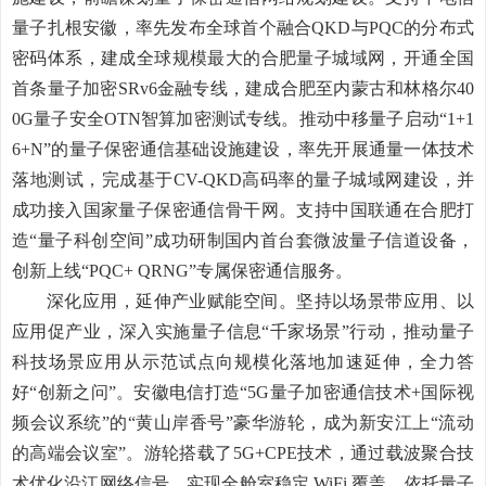
量子扎根安徽，率先发布全球首个融合
QKD
与
PQC
的分布式
密码体系，建成全球规模最大的合肥量子城域网，开通全国
首条量子加密
SRv6
金融专线，建成合肥至内蒙古和林格尔
40
0G
量子安全
OTN
智算加密测试专线。推动中移量子启动“
1+1
6+N
”的量子保密通信基础设施建设，率先开展通量一体技术
落地测试，完成基于
CV-QKD
高码率的量子城域网建设，并
成功接入国家量子保密通信骨干网。支持中国联通在合肥打
造“量子科创空间”成功研制国内首台套微波量子信道设备，
创新上线“
PQC+ QRNG
”专属保密通信服务。
深化应用，延伸产业赋能空间。坚持以场景带应用、以
应用促产业，深入实施量子信息“千家场景”行动，推动量子
科技场景应用从示范试点向规模化落地加速延伸，全力答
好“创新之问”。
安徽电信打造“
5G
量子加密通信技术
+
国际视
频会议系统”的“黄山岸香号”豪华游轮，成为新安江上“流动
的高端会议室”。游轮搭载了
5G+CPE
技术，通过载波聚合技
术优化沿江网络信号，实现全舱室稳定
WiFi
覆盖。依托量子