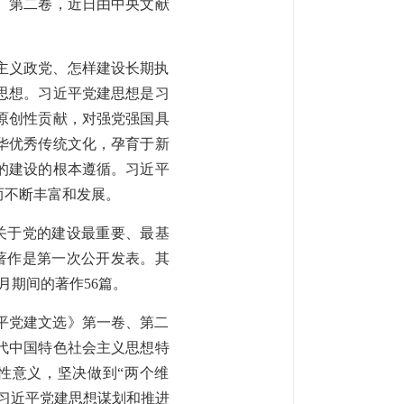
卷、第二卷，近日由中央文献
主义政党、怎样建设长期执
思想。习近平党建思想是习
原创性贡献，对强党强国具
华优秀传统文化，孕育于新
的建设的根本遵循。习近平
而不断丰富和发展。
间关于党的建设最重要、最基
著作是第一次公开发表。其
年2月期间的著作56篇。
平党建文选》第一卷、第二
代中国特色社会主义思想特
性意义，坚决做到“两个维
习近平党建思想谋划和推进